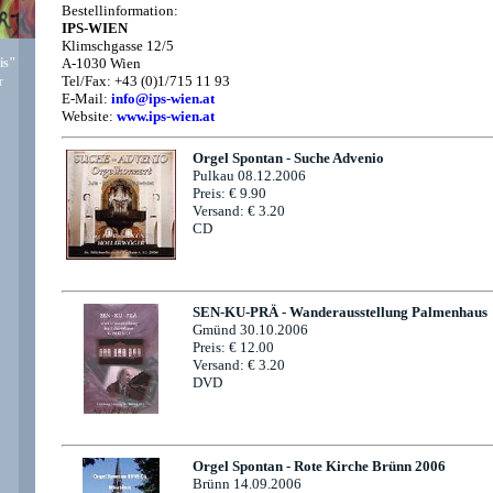
Bestellinformation:
IPS-WIEN
Klimschgasse 12/5
is"
A-1030 Wien
Tel/Fax: +43 (0)1/715 11 93
r
E-Mail:
info@ips-wien.at
Website:
www.ips-wien.at
Orgel Spontan - Suche Advenio
Pulkau 08.12.2006
Preis: € 9.90
Versand: € 3.20
CD
SEN-KU-PRÄ - Wanderausstellung Palmenhaus
Gmünd 30.10.2006
Preis: € 12.00
Versand: € 3.20
DVD
Orgel Spontan - Rote Kirche Brünn 2006
Brünn 14.09.2006