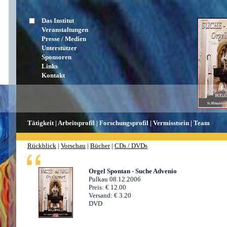
Das Institut
Ich-Erotik-Rhythmen - Buch-Klavierpräsentatio
Veranstaltungen
Wien 14.05.2007
Presse / Medien
Preis: € 10.90
Unterstützer
Versand: € 3.20
Sponsoren
2 CDs
Links
Kontakt
Ich-Natur-Erotik - Buch-Klavierpräsentation Er
Aigen im Mühlkreis 06.05.2007
Preis: € 12.00
Tätigkeit
| Arbeitsprofil
| Forschungsprofil
| Vermisstsein
| Team
Versand: € 3.20
DVD
Rückblick
|
Vorschau
|
Bücher
|
CDs / DVDs
Orgel Spontan - Suche Advenio
Pulkau 08.12.2006
Preis: € 12.00
Versand: € 3.20
DVD