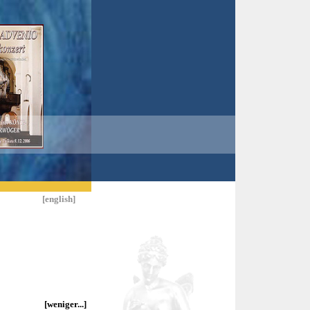
[mehr...]
n Erot. Sinn
[mehr...]
ot. Sinn
[english]
[mehr...]
[weniger...]