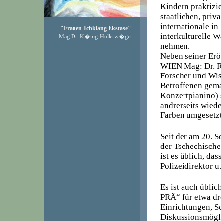
Kindern praktizie
staatlichen, priv
internationale i
"Frauen-Ichklang Ekstase"
interkulturelle
Mag.Dr. K�nig-Hollerw�ger
nehmen.
Neben seiner Erö
WIEN Mag: Dr. Ra
Forscher und Wiss
Betroffenen gema
Konzertpianino) 
andrerseits wied
Farben umgesetz
Seit der am 20. 
der Tschechisch
ist es üblich, da
Polizeidirektor u
Es ist auch üblic
PRÄ“ für etwa dre
Einrichtungen, S
Diskussionsmögl