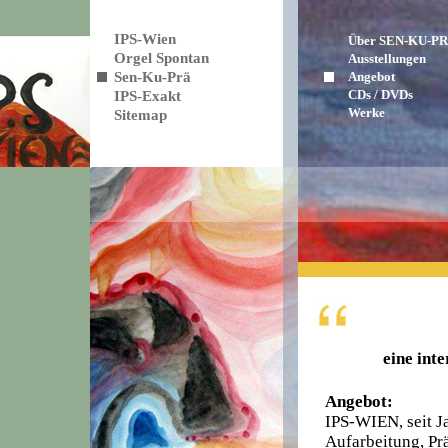
IPS-Wien
Über SEN-KU-P
Orgel Spontan
Ausstellungen
Sen-Ku-Prä
Angebot
CDs / DVDs
IPS-Exakt
Werke
Sitemap
eine int
Angebot:
IPS-WIEN, seit Ja
Aufarbeitung, Pr