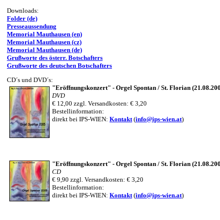
Downloads:
Folder (de)
Presseaussendung
Memorial Mauthausen (en)
Memorial Mauthausen (cz)
Memorial Mauthausen (de)
Grußworte des österr. Botschafters
Grußworte des deutschen Botschafters
CD´s und DVD´s:
"Eröffnungskonzert" - Orgel Spontan / St. Florian (21.08.20
DVD
€ 12,00 zzgl. Versandkosten: € 3,20
Bestellinformation:
direkt bei IPS-WIEN:
Kontakt
(
info@ips-wien.at
)
"Eröffnungskonzert" - Orgel Spontan / St. Florian (21.08.20
CD
€ 9,90 zzgl. Versandkosten: € 3,20
Bestellinformation:
direkt bei IPS-WIEN:
Kontakt
(
info@ips-wien.at
)