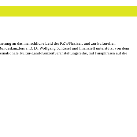
erung an das menschliche Leid der KZ´s/Nazizeit und zur kulturellen
undeskanzlers a. D. Dr. Wolfgang Schüssel und finanziell unterstützt von dem
ernationale Kultur-Land-Konzertveranstaltungsreihe, mit Paraphrasen auf die